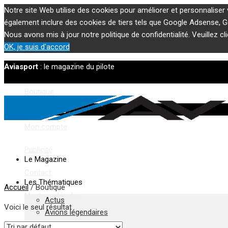
Notre site Web utilise des cookies pour améliorer et personnaliser 
également inclure des cookies de tiers tels que Google Adsense, Goo
Nous avons mis à jour notre politique de confidentialité. Veuillez cl
OK, je suis d'accord
Aviasport
: le magazine du pilote
Boutique
Panier
Mon compte
Publicité
Le Magazine
Contact
Les Thématiques
Accueil
/ Boutique
Mentions légales
Actus
Voici le seul résultat
Avions légendaires
Biblio