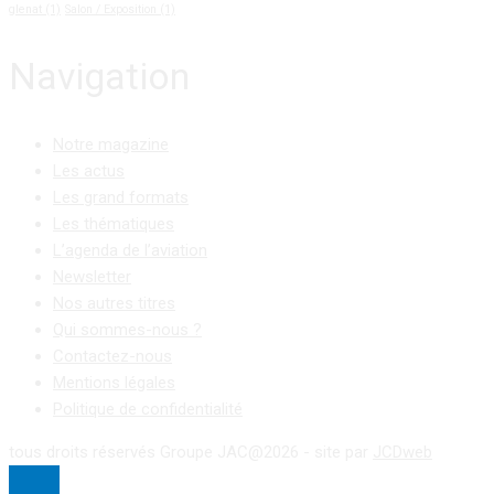
glenat
(1)
Salon / Exposition
(1)
Navigation
Notre magazine
Les actus
Les grand formats
Les thématiques
L’agenda de l’aviation
Newsletter
Nos autres titres
Qui sommes-nous ?
Contactez-nous
Mentions légales
Politique de confidentialité
tous droits réservés Groupe JAC@2026 - site par
JCDweb