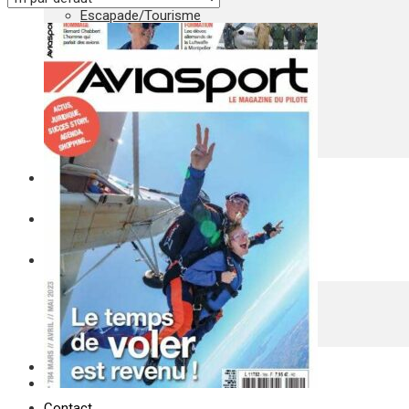
Escapade/Tourisme
Grand Format
Petites annonces
Plateforme
Portrait
Shopping
Succes story
Agenda
Newsletter
Nos Autres Titres
Univers Habitat
Faire Savoir Faire
Univers Made in France
Qui Sommes-Nous
Contact