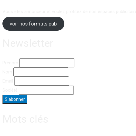
Vous êtes annonceur et voulez profitez de nos espaces publicitair
voir nos formats pub
Newsletter
Prénom
Nom
Email
Société
Mots clés