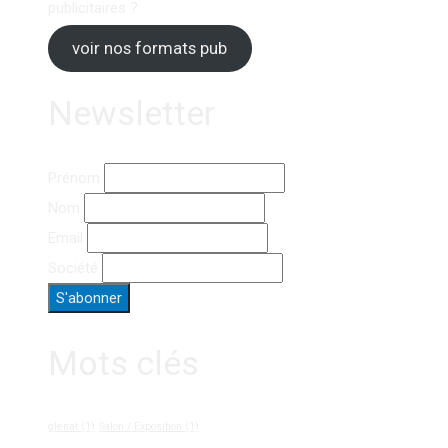
publicitaires ?
voir nos formats pub
Newsletter
Prénom
Nom
Email
Société
Mots clés
glenat
(1)
Salon / Exposition
(1)