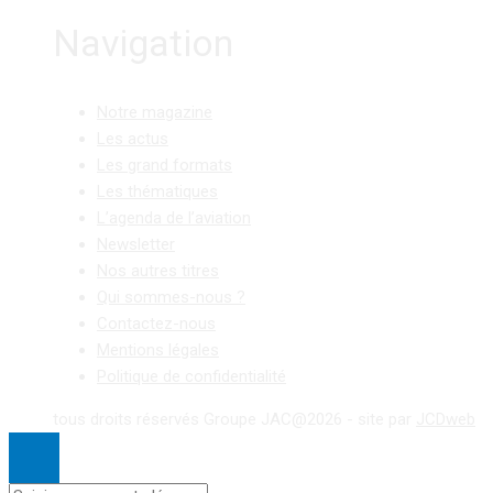
Navigation
Notre magazine
Les actus
Les grand formats
Les thématiques
L’agenda de l’aviation
Newsletter
Nos autres titres
Qui sommes-nous ?
Contactez-nous
Mentions légales
Politique de confidentialité
tous droits réservés Groupe JAC@2026 - site par
JCDweb