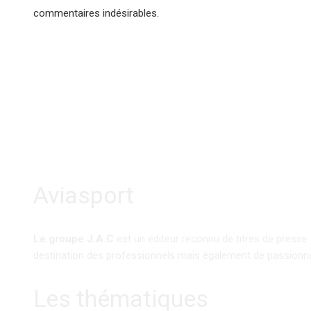
commentaires indésirables.
Aviasport
Le groupe J.A.C
est un éditeur reconnu de titres de presse
destination des professionnels mais également de passionn
Les thématiques