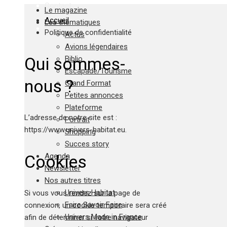
Contact
Le magazine
Accueil
Les thématiques
Mentions légales
Politique de confidentialité
Actus
Avions légendaires
Qui sommes-
Biblio
Escapade/Tourisme
nous ?
Grand Format
Petites annonces
Plateforme
L’adresse de notre site est :
Portrait
https://www.univers-habitat.eu.
Shopping
Succes story
Cookies
Agenda
Newsletter
Nos autres titres
Univers Habitat
Si vous vous rendez sur la page de
Faire Savoir Faire
connexion, un cookie temporaire sera créé
Univers Made in France
afin de déterminer si votre navigateur